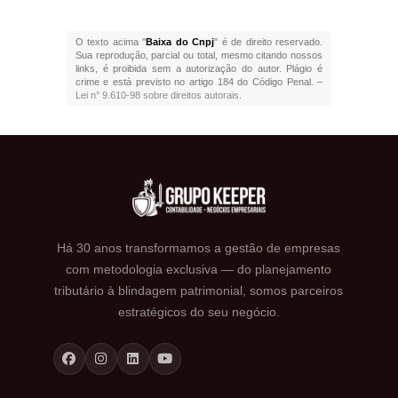
O texto acima "
Baixa do Cnpj
" é de direito reservado.
Sua reprodução, parcial ou total, mesmo citando nossos
links, é proibida sem a autorização do autor. Plágio é
crime e está previsto no artigo 184 do Código Penal. –
Lei n° 9.610-98 sobre direitos autorais
.
Há 30 anos transformamos a gestão de empresas
com metodologia exclusiva — do planejamento
tributário à blindagem patrimonial, somos parceiros
estratégicos do seu negócio.