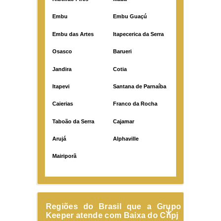
Embu
Embu Guaçú
Embu das Artes
Itapecerica da Serra
Osasco
Barueri
Jandira
Cotia
Itapevi
Santana de Parnaíba
Caierias
Franco da Rocha
Taboão da Serra
Cajamar
Arujá
Alphaville
Mairiporã
Regiões do Brasil que a Grupo
Keeper atende com Baixa do Cnpj