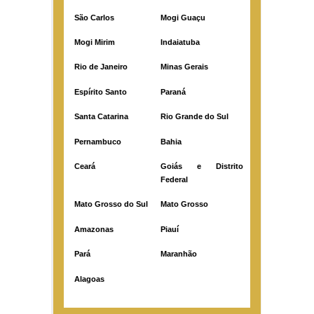
São Carlos
Mogi Guaçu
Mogi Mirim
Indaiatuba
Rio de Janeiro
Minas Gerais
Espírito Santo
Paraná
Santa Catarina
Rio Grande do Sul
Pernambuco
Bahia
Ceará
Goiás e Distrito
Federal
Mato Grosso do Sul
Mato Grosso
Amazonas
Piauí
Pará
Maranhão
Alagoas