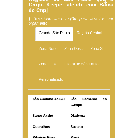
Grupo Keeper atende com Baixa
do Cnpj
Selecione uma região para solicitar um
orçamento
Grande São Paulo
Região Central
Zona Norte
Zona Oeste
Zona Sul
Zona Leste
Litoral de São Paulo
Personalizado
São Caetano do Sul
São Bernardo do
Campo
Santo André
Diadema
Guarulhos
Suzano
Ribeirão Pires
Mauá