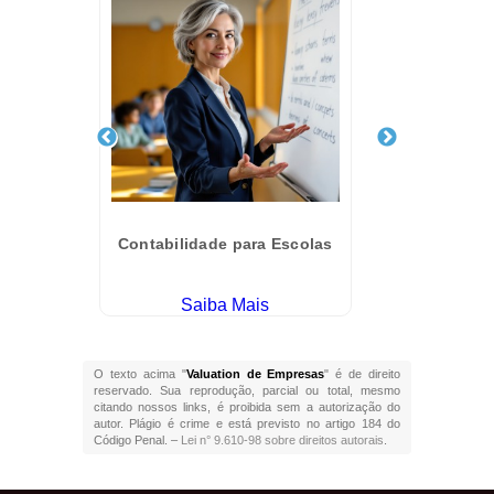
 em
Contabilidade para Escolas
Conta
Saiba Mais
O texto acima "
Valuation de Empresas
" é de direito
reservado. Sua reprodução, parcial ou total, mesmo
citando nossos links, é proibida sem a autorização do
autor. Plágio é crime e está previsto no artigo 184 do
Código Penal. –
Lei n° 9.610-98 sobre direitos autorais
.