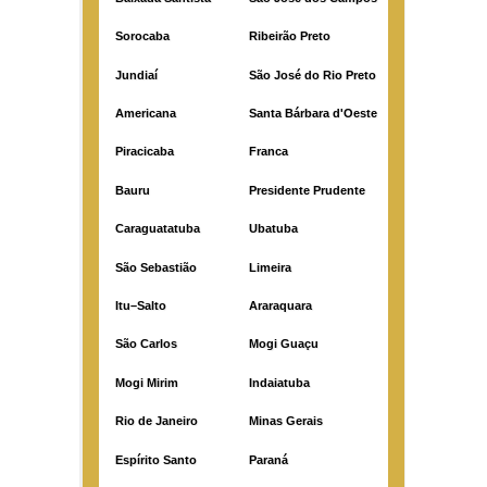
Sorocaba
Ribeirão Preto
Jundiaí
São José do Rio Preto
Americana
Santa Bárbara d'Oeste
Piracicaba
Franca
Bauru
Presidente Prudente
Caraguatatuba
Ubatuba
São Sebastião
Limeira
Itu–Salto
Araraquara
São Carlos
Mogi Guaçu
Mogi Mirim
Indaiatuba
Rio de Janeiro
Minas Gerais
Espírito Santo
Paraná