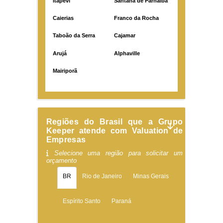
Itapevi
Santana de Parnaíba
Caierias
Franco da Rocha
Taboão da Serra
Cajamar
Arujá
Alphaville
Mairiporã
Regiões do Brasil que a Grupo
Keeper atende com Valuation de
Empresas
Selecione uma região para solicitar um
orçamento
BR
Rio de Janeiro
Minas Gerais
Espírito Santo
Paraná