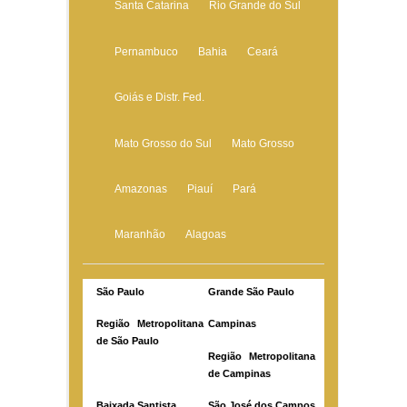
Santa Catarina
Rio Grande do Sul
Pernambuco
Bahia
Ceará
Goiás e Distr. Fed.
Mato Grosso do Sul
Mato Grosso
Amazonas
Piauí
Pará
Maranhão
Alagoas
São Paulo
Grande São Paulo
Região Metropolitana
Campinas
de São Paulo
Região Metropolitana
de Campinas
Baixada Santista
São José dos Campos