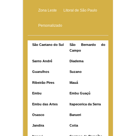
Zona Leste
Litoral de São Paulo
Personalizado
São Caetano do Sul
São Bernardo do
Campo
Santo André
Diadema
Guarulhos
Suzano
Ribeirão Pires
Mauá
Embu
Embu Guaçú
Embu das Artes
Itapecerica da Serra
Osasco
Barueri
Jandira
Cotia