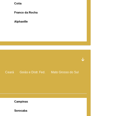
Cotia
Franco da Rocha
Alphaville
Ceará
Goiás e Distr. Fed.
Mato Grosso do Sul
Campinas
Sorocaba