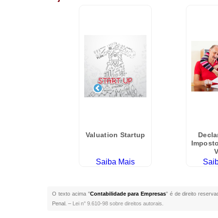
 em Empresa
Valuation Startup
Decla
Impost
V
iba Mais
Saiba Mais
Sai
O texto acima "
Contabilidade para Empresas
" é de direito reserv
Penal. –
Lei n° 9.610-98 sobre direitos autorais
.