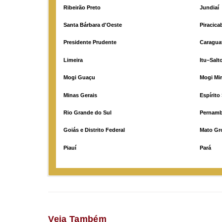
Ribeirão Preto
Jundiaí
Santa Bárbara d'Oeste
Piracica
Presidente Prudente
Caragua
Limeira
Itu–Salt
Mogi Guaçu
Mogi Mi
Minas Gerais
Espírito
Rio Grande do Sul
Pernam
Goiás e Distrito Federal
Mato Gr
Piauí
Pará
Veja Também