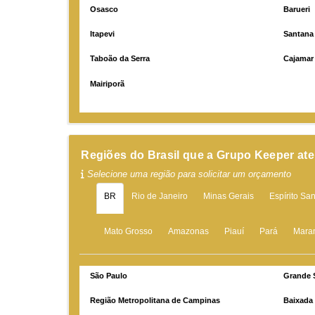
Osasco
Barueri
Itapevi
Santana
Taboão da Serra
Cajamar
Mairiporã
Regiões do Brasil que a Grupo Keeper at
Selecione uma região para solicitar um orçamento
BR
Rio de Janeiro
Minas Gerais
Espírito Sa
Mato Grosso
Amazonas
Piauí
Pará
Mara
São Paulo
Grande 
Região Metropolitana de Campinas
Baixada 