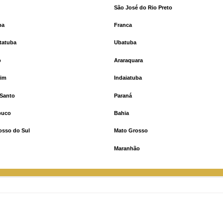
São José do Rio Preto
ba
Franca
tatuba
Ubatuba
o
Araraquara
rim
Indaiatuba
 Santo
Paraná
buco
Bahia
osso do Sul
Mato Grosso
Maranhão