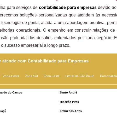
lha para serviços de
contabilidade para empresas
devido ao
ferecemos soluções personalizadas que atendem às necessi
 de tecnologia de ponta, aliada a uma abordagem proativa, per
elhorias operacionais. O empenho em construir relações de
nsão profunda dos desafios enfrentados por cada negócio. E
e o sucesso empresarial a longo prazo.
r atende com Contabilidade para Empresas
Zona Oeste
Zona Sul
Zona Leste
Litoral de São Paulo
Personaliz
nardo do Campo
Santo André
Ribeirão Pires
uaçú
Embu das Artes