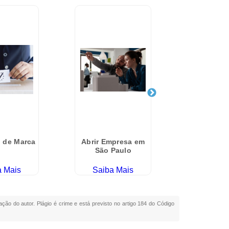
o de Marca
Abrir Empresa em
Empresa
São Paulo
Finance
Guaru
a Mais
Saiba Mais
Saiba
ação do autor. Plágio é crime e está previsto no artigo 184 do Código