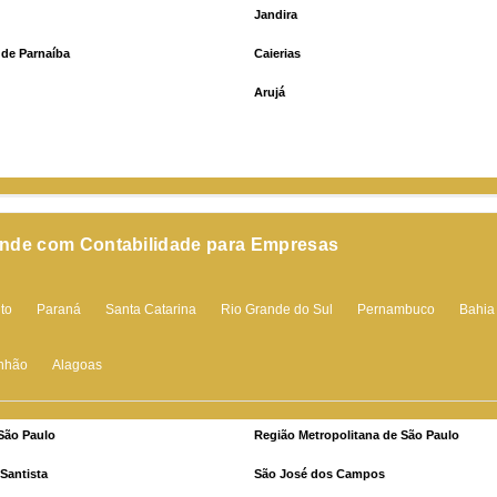
Jandira
 de Parnaíba
Caierias
Arujá
ende com Contabilidade para Empresas
nto
Paraná
Santa Catarina
Rio Grande do Sul
Pernambuco
Bahia
nhão
Alagoas
São Paulo
Região Metropolitana de São Paulo
Santista
São José dos Campos