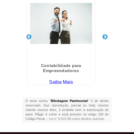
Contabilidade para
Bli
Empreendedores
Saiba Mais
O texto acima "
Blindagem Patrimonial
" é de direito
reservado. Sua reprodução, parcial ou total, mesmo
citando nossos links, é proibida sem a autorização do
autor. Plágio é crime e está previsto no artigo 184 do
Código Penal. –
Lei n° 9.610-98 sobre direitos autorais
.