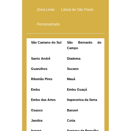
Zona Leste
Litoral de São Paulo
Personalizado
São Caetano do Sul
São Bernardo do
Campo
Santo André
Diadema
Guarulhos
Suzano
Ribeirão Pires
Mauá
Embu
Embu Guaçú
Embu das Artes
Itapecerica da Serra
Osasco
Barueri
Jandira
Cotia
Itapevi
Santana de Parnaíba