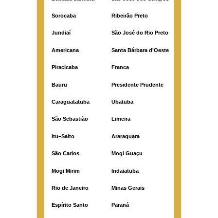
Sorocaba
Ribeirão Preto
Jundiaí
São José do Rio Preto
Americana
Santa Bárbara d'Oeste
Piracicaba
Franca
Bauru
Presidente Prudente
Caraguatatuba
Ubatuba
São Sebastião
Limeira
Itu–Salto
Araraquara
São Carlos
Mogi Guaçu
Mogi Mirim
Indaiatuba
Rio de Janeiro
Minas Gerais
Espírito Santo
Paraná