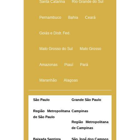
Santa Catarina
Rio Grande do Sul
Pernambuco
Bahia
Ceará
Goiás e Distr. Fed.
Mato Grosso do Sul
Mato Grosso
Amazonas
Piauí
Pará
Maranhão
Alagoas
São Paulo
Grande São Paulo
Região Metropolitana
Campinas
de São Paulo
Região Metropolitana
de Campinas
Baixada Santista
São José dos Campos