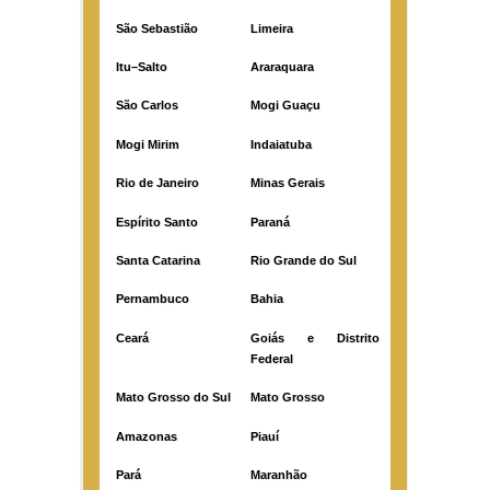
São Sebastião
Limeira
Itu–Salto
Araraquara
São Carlos
Mogi Guaçu
Mogi Mirim
Indaiatuba
Rio de Janeiro
Minas Gerais
Espírito Santo
Paraná
Santa Catarina
Rio Grande do Sul
Pernambuco
Bahia
Ceará
Goiás e Distrito
Federal
Mato Grosso do Sul
Mato Grosso
Amazonas
Piauí
Pará
Maranhão