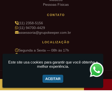
Pessoas Físicas
CONTATO
(11) 2358-5156
(11) 94700-4429
assessoria@grupokeeper.com.br
LOCALIZAÇÃO
Segunda a Sexta — 08h às 17h
R. Sd. Deniz Pinto de Matos, 34 — Cidade Maia,
Guarulhos/SP
Este site usa cookies para garantir que você obtenha a
melhor experiência.
© 2026 Grupo Keeper · Todos os direitos reservados
ACEITAR