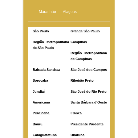
Maranhão
Alagoas
São Paulo
Grande São Paulo
Região Metropolitana
Campinas
de São Paulo
Região Metropolitana
de Campinas
Baixada Santista
São José dos Campos
Sorocaba
Ribeirão Preto
Jundiaí
São José do Rio Preto
Americana
Santa Bárbara d'Oeste
Piracicaba
Franca
Bauru
Presidente Prudente
Caraguatatuba
Ubatuba