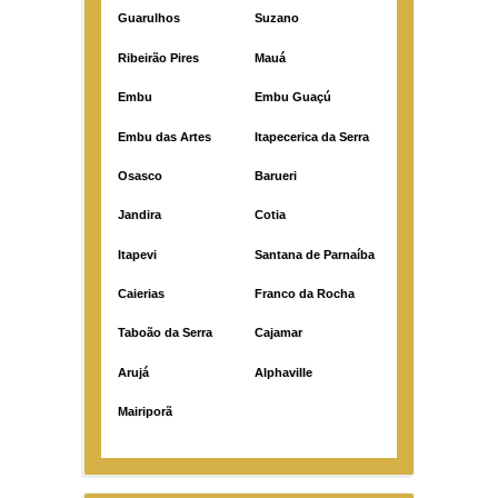
Guarulhos
Suzano
Ribeirão Pires
Mauá
Embu
Embu Guaçú
Embu das Artes
Itapecerica da Serra
Osasco
Barueri
Jandira
Cotia
Itapevi
Santana de Parnaíba
Caierias
Franco da Rocha
Taboão da Serra
Cajamar
Arujá
Alphaville
Mairiporã