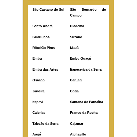
São Caetano do Sul
São Bernardo do
Campo
Santo André
Diadema
Guarulhos
Suzano
Ribeirão Pires
Mauá
Embu
Embu Guaçú
Embu das Artes
Itapecerica da Serra
Osasco
Barueri
Jandira
Cotia
Itapevi
Santana de Parnaíba
Caierias
Franco da Rocha
Taboão da Serra
Cajamar
Arujá
Alphaville