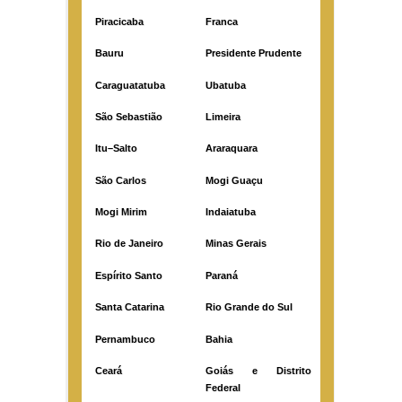
Piracicaba
Franca
Bauru
Presidente Prudente
Caraguatatuba
Ubatuba
São Sebastião
Limeira
Itu–Salto
Araraquara
São Carlos
Mogi Guaçu
Mogi Mirim
Indaiatuba
Rio de Janeiro
Minas Gerais
Espírito Santo
Paraná
Santa Catarina
Rio Grande do Sul
Pernambuco
Bahia
Ceará
Goiás e Distrito
Federal