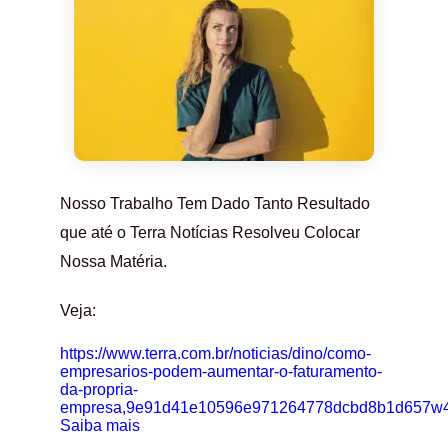
Nosso Trabalho Tem Dado Tanto Resultado
que até o Terra Notícias Resolveu Colocar
Nossa Matéria.
Veja:
https://www.terra.com.br/noticias/dino/como-
empresarios-podem-aumentar-o-faturamento-
da-propria-
empresa,9e91d41e10596e971264778dcbd8b1d657w4
Saiba mais