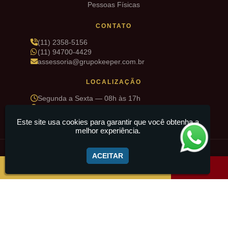
Pessoas Físicas
CONTATO
(11) 2358-5156
(11) 94700-4429
assessoria@grupokeeper.com.br
LOCALIZAÇÃO
Segunda a Sexta — 08h às 17h
R. Sd. Deniz Pinto de Matos, 34 — Cidade Maia,
Guarulhos/SP
Este site usa cookies para garantir que você obtenha a
melhor experiência.
© 2026 Grupo Keeper · Todos os direitos reservados
ACEITAR