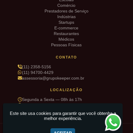
Comércio
Prestadores de Serviço
Indústrias
Startups
E-commerce
Restaurantes
Médicos
Pessoas Físicas
CONTATO
(11) 2358-5156
(11) 94700-4429
assessoria@grupokeeper.com.br
LOCALIZAÇÃO
Segunda a Sexta — 08h às 17h
R. Sd. Deniz Pinto de Matos, 34 — Cidade Maia,
Guarulhos/SP
Este site usa cookies para garantir que você obtenha a
melhor experiência.
© 2026 Grupo Keeper · Todos os direitos reservados