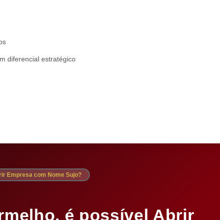
os
diferencial estratégico
brir Empresa com Nome Sujo?
elho, é possível Abrir