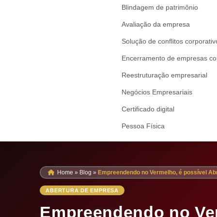
Blindagem de patrimônio
Avaliação da empresa
Solução de conflitos corporativ
Encerramento de empresas com 
Reestruturação empresarial
Negócios Empresariais
Certificado digital
Pessoa Física
Home
»
Blog
»
Empreendendo no Vermelho, é possível A
ABERTURA DE EMPRESA
Empreendendo no Verm